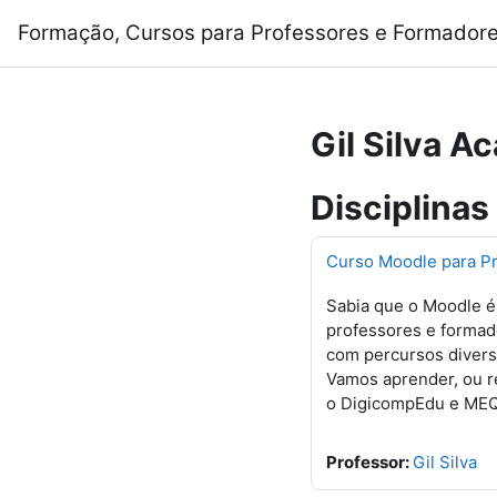
Ir para o conteúdo principal
Formação, Cursos para Professores e Formadore
Gil Silva 
Disciplinas
Curso Moodle para P
Sabia que o Moodle é
professores e formad
com percursos diversi
Vamos aprender, ou r
o DigicompEdu e MEQ
Professor:
Gil Silva